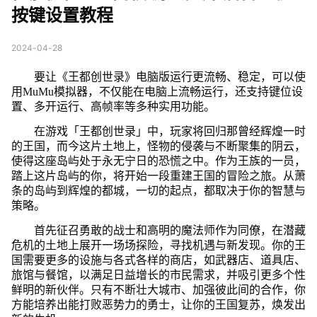
按键设置教程
2024-04-28
要让《王都创世录》电脑版运行更流畅、稳定，可以使
用MuMu模拟器，不仅能在电脑上流畅运行，还支持键位设
置、多开运行、高帧率等多种实用功能。
在游戏「王都创世录」中，玩家将回归那曾经辉煌一时
的王国，而今这片土地上，怪物的侵袭与不断聚集的阴云，
使得这座岛屿处于永无宁日的恐慌之中。作为王族的一员，
踏上这片岛屿的你，将开始一段重建王国的冒险之旅。从萧
条的岛屿到辉煌的都城，一切的起点，都取决于你的智慧与
策略。
首先征召勇敢的战士和高明的魔法师作为同僚，在潜藏
危机的土地上展开一场场探险，寻找机遇与新发现。你的王
国需要更多的设施与各式各样的商店，如武器店、道具店、
旅馆与餐馆，以满足日益增长的市民需求，并吸引更多个性
鲜明的新伙伴。只有不断壮大城市、加强彼此间的合作，你
方能培养出能打败恶势力的勇士，让你的王国复苏，焕发出