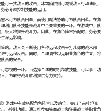
技能可干扰敌人的攻击，冰霜陷阱则可减缓敌人行动速度，
，务必考虑控制技能的运用。
治愈术可为队员回血，而使用魔法协助可为队员回蓝。在角
合理利用队长技能是战斗中至关重要的一环。在游戏中，队
成，极大地提升战斗力。因此，在角色阵容搭配时，务必要
产生深远影响。
对策略。敌人会不断使用各种远程攻击来打乱你的战术部
性进行远程反击。同时，合理调整坦克职业角色的位置，将
他队员的安全。
不可忽视的一环。当选择合适的时机释放技能，可以事半功
敌人，为取得战斗胜利提供有力支持。
域》游戏中有效搭配角色阵容以及站位，突出了前排坦克
攻击与控制功能。通过推荐如铁血战士和狂暴战士等职业角