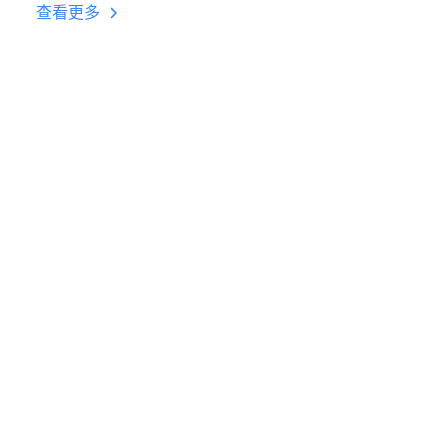
台挂机 按键设置教程
查看更多