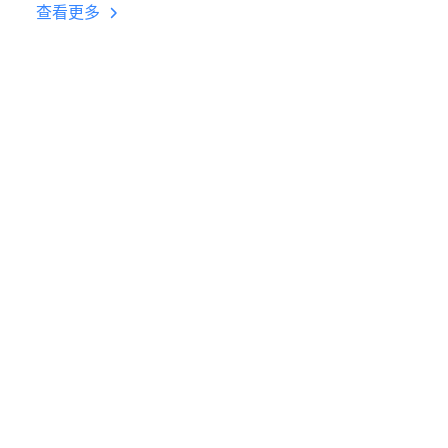
台挂机 按键设置教程
查看更多