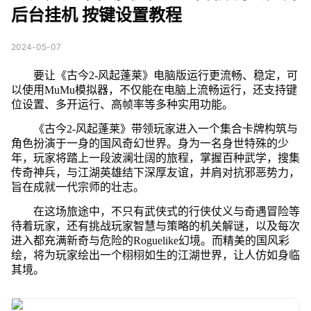
后台挂机 按键设置教程
2024-05-07
要让《古今2-风起蓬莱》电脑版运行更流畅、稳定，可
以使用MuMu模拟器，不仅能在电脑上流畅运行，还支持键
位设置、多开运行、高帧率等多种实用功能。
《古今2-风起蓬莱》带领玩家进入一个集合卡牌构筑与
角色扮演于一身的国风奇幻世界。身为一名身世特殊的少
年，玩家将踏上一段波澜壮阔的旅程，掌握百种武学，搜集
传奇神兵，与江湖英雄结下深厚友谊，并肩对抗邪恶势力，
旨在成就一代宗师的壮志。
在这场旅途中，不只有武侠式的行侠仗义与奇遇冒险等
待着玩家，还有挑战玩家智慧与策略的机关解谜，以及每次
进入都充满新奇与危险的Roguelike幻境。而精美的国风彩
绘，将为玩家绘出一个栩栩如生的江湖世界，让人仿如身临
其境。