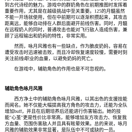
到古代诗经的魅力。游戏中的群奶角色在前期推图时发挥着
重要作用，尤其是在越级挑战中至关重要。125的月髓虽然
不能一开场就使用，但在中前期可以逐渐积攒起来，其攻击
距离远，能够自动排在人群后面避开前线伤害。同时，月髓
在远程奶人的同时，普通攻击也能对飞行敌人造成伤害，兼
顾了远程输出和奶妈的特性，非常实用。
然而，咏月风雅也有一些缺点，作为脆皮奶妈，容易在
遭受攻击时迅速被击败，而且冷却恢复速度较慢，需要时刻
关注前线t职业的血量，以避免奶妈的死亡。
在游戏中，辅助角色的作用也是不可忽视的。
辅助角色咏月风雅
西方净土中的辅助角色咏月风雅，以其出色的支援技能
而闻名。她不仅能大幅提高我方角色的攻击力，还能为全队
增加buff，并且在后期培养后还能进行伤害输出。她的技
能"心茧"更是性价比非常高，能够增加友方攻击力、恢复我
方血量、范围伤害敌人并且具有眩晕效果。总的来说，咏月
风雅的辅助效果非常显著，是队伍中不可或缺的一员。