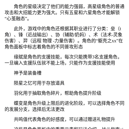
角色的星级决定了他们的能力强弱，高星级角色的普通
攻击和大招能力更为强大。只有五星和六星角色才能解锁
“心茧融态”。
此外，游戏中的角色还根据其职业进行了分类：垒（t
角）、锋（近战输出）、协（辅助/奶妈）、术（法术-灵象
伤害）、羿（远程 物理 -力量伤害）。角色的“躯壳之xx”在
角色面板中标志着角色的不同普攻形态
缘赋是角色的支援技能，每次只能携带3名支援角色，
一旦编入支援队伍就不能上场，只能作为支援技能使用
神予是装备槽
陨星之忆可用于存放道具
羽化用于抽取角色碎片，帮助角色提升阶级
蝶变是角色升级上限后的进化阶段，可以选择角色不同
的发展分支，选择后无法更改
共鸣值代表角色的好感度，可以通过赠送礼物提升