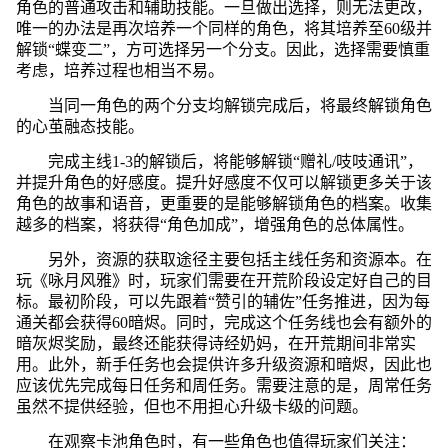
角色的普通攻击和辅助技能。一旦做出选择，则无法更改，
唯一的办法是再次培养一个同样的角色，将其培养至60级并
解锁“蝶变二”，方可选择另一个分支。因此，选择需要慎重
考虑，培养过程也相当不易。
当同一角色的两个分支均解锁完成后，将最终解锁角色
的心茧融态技能。
完成主线1-3的解锁后，将能够解锁“赠礼/吱吱通讯”，
并提升角色的好感度。提升好感度不仅可以解锁更多关于该
角色的故事和语音，更重要的是能够解锁角色的档案。收集
越多的档案，将获得“角色加成”，增强角色的总体属性。
另外，资源的获取途径主要包括主线任务和资源本。在
玩《咏月风雅》时，玩家们需要在开荒阶段设定好自己的目
标。最初阶段，可以先跟着“赞引的辅佐”任务推进，因为每
通关都会获得60暗烬。同时，完成这个任务线也会有额外的
暗灰烬奖励，最终还能获得诗经奶妈，在开荒期间非常实
用。此外，新手任务也会提供许多升级资源和暗烬，因此也
应该优先完成每日任务和周任务。需要注意的是，周常任务
虽然不提供经验，但也不用担心升级卡级的问题。
在观察卡池角色时，有一些角色也值得玩家们关注：