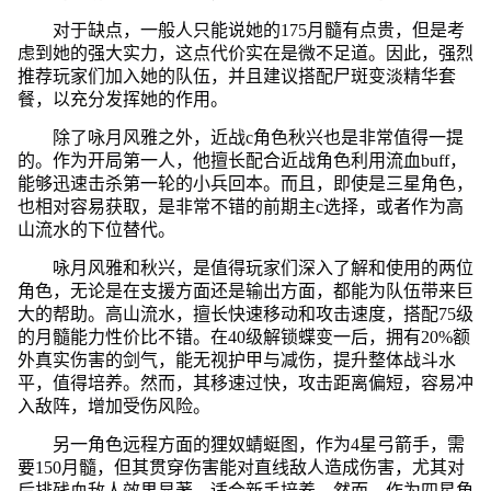
对于缺点，一般人只能说她的175月髓有点贵，但是考
虑到她的强大实力，这点代价实在是微不足道。因此，强烈
推荐玩家们加入她的队伍，并且建议搭配尸斑变淡精华套
餐，以充分发挥她的作用。
除了咏月风雅之外，近战c角色秋兴也是非常值得一提
的。作为开局第一人，他擅长配合近战角色利用流血buff，
能够迅速击杀第一轮的小兵回本。而且，即使是三星角色，
也相对容易获取，是非常不错的前期主c选择，或者作为高
山流水的下位替代。
咏月风雅和秋兴，是值得玩家们深入了解和使用的两位
角色，无论是在支援方面还是输出方面，都能为队伍带来巨
大的帮助。高山流水，擅长快速移动和攻击速度，搭配75级
的月髓能力性价比不错。在40级解锁蝶变一后，拥有20%额
外真实伤害的剑气，能无视护甲与减伤，提升整体战斗水
平，值得培养。然而，其移速过快，攻击距离偏短，容易冲
入敌阵，增加受伤风险。
另一角色远程方面的狸奴蜻蜓图，作为4星弓箭手，需
要150月髓，但其贯穿伤害能对直线敌人造成伤害，尤其对
后排残血敌人效果显著，适合新手培养。然而，作为四星角