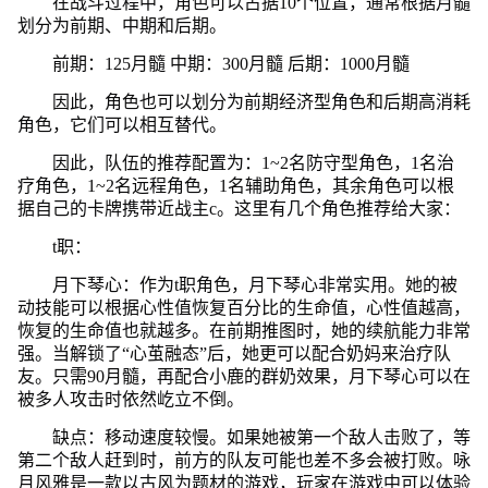
在战斗过程中，角色可以占据10个位置，通常根据月髓
划分为前期、中期和后期。
前期：125月髓 中期：300月髓 后期：1000月髓
因此，角色也可以划分为前期经济型角色和后期高消耗
角色，它们可以相互替代。
因此，队伍的推荐配置为：1~2名防守型角色，1名治
疗角色，1~2名远程角色，1名辅助角色，其余角色可以根
据自己的卡牌携带近战主c。这里有几个角色推荐给大家：
t职：
月下琴心：作为t职角色，月下琴心非常实用。她的被
动技能可以根据心性值恢复百分比的生命值，心性值越高，
恢复的生命值也就越多。在前期推图时，她的续航能力非常
强。当解锁了“心茧融态”后，她更可以配合奶妈来治疗队
友。只需90月髓，再配合小鹿的群奶效果，月下琴心可以在
被多人攻击时依然屹立不倒。
缺点：移动速度较慢。如果她被第一个敌人击败了，等
第二个敌人赶到时，前方的队友可能也差不多会被打败。咏
月风雅是一款以古风为题材的游戏，玩家在游戏中可以体验