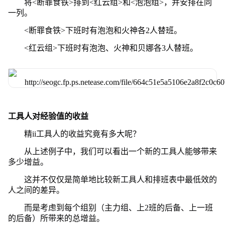
将<断罪食铁>排到<红云组>和<泡泡组>，并安排在同
一列。
<断罪食铁>下班时有泡泡和火神各2人替班。
<红云组>下班时有泡泡、火神和贝娜各3人替班。
工具人对经验值的收益
精ii工具人的收益究竟有多大呢？
从上述例子中，我们可以看出一个新的工具人能够带来
多少增益。
这并不仅仅是简单地比较新工具人和排班表中最低效的
人之间的差异。
而是考虑到每个组别（主力组、上2班的后备、上一班
的后备）所带来的总增益。