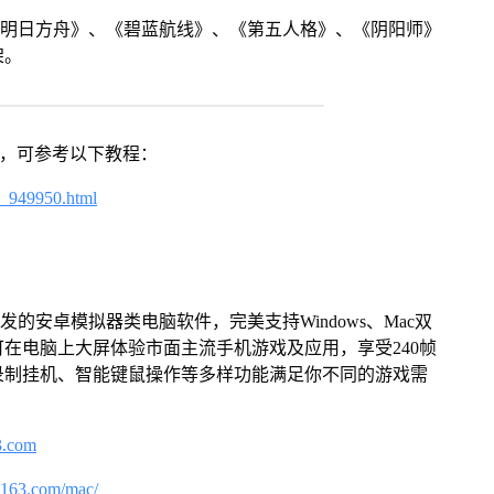
《明日方舟》、《碧蓝航线》、《第五人格》、《阴阳师》
架。
戏，可参考以下教程：
4_949950.html
的安卓模拟器类电脑软件，完美支持Windows、Mac双
在电脑上大屏体验市面主流手机游戏及应用，享受240帧
录制挂机、智能键鼠操作等多样功能满足你不同的游戏需
3.com
.163.com/mac/