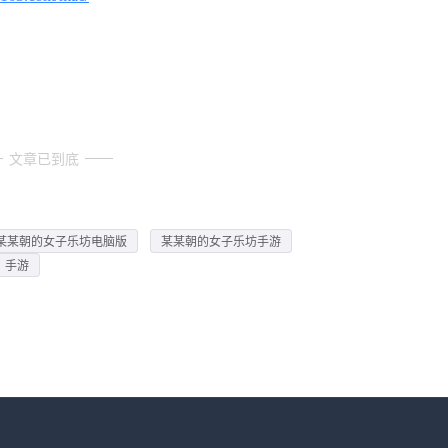
文章已到底
某某朝的女子乐坊电脑版
某某朝的女子乐坊手游
》手游