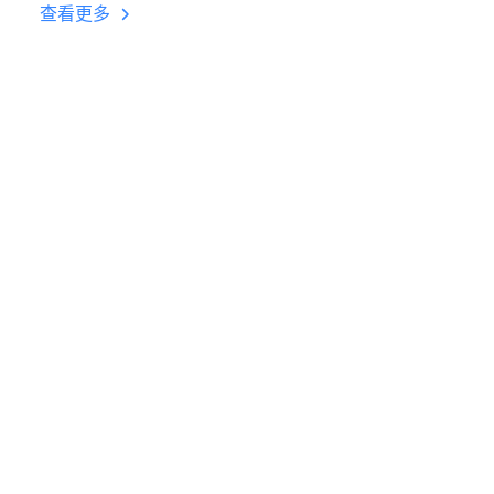
台挂机 按键设置教程
查看更多