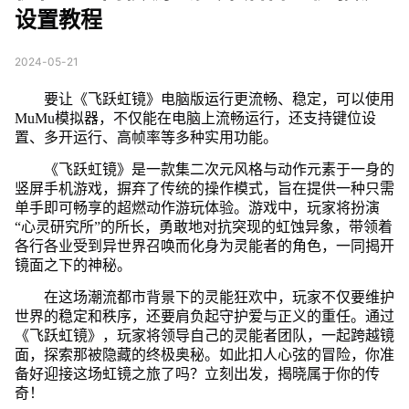
设置教程
2024-05-21
要让《飞跃虹镜》电脑版运行更流畅、稳定，可以使用
MuMu模拟器，不仅能在电脑上流畅运行，还支持键位设
置、多开运行、高帧率等多种实用功能。
《飞跃虹镜》是一款集二次元风格与动作元素于一身的
竖屏手机游戏，摒弃了传统的操作模式，旨在提供一种只需
单手即可畅享的超燃动作游玩体验。游戏中，玩家将扮演
“心灵研究所”的所长，勇敢地对抗突现的虹蚀异象，带领着
各行各业受到异世界召唤而化身为灵能者的角色，一同揭开
镜面之下的神秘。
在这场潮流都市背景下的灵能狂欢中，玩家不仅要维护
世界的稳定和秩序，还要肩负起守护爱与正义的重任。通过
《飞跃虹镜》，玩家将领导自己的灵能者团队，一起跨越镜
面，探索那被隐藏的终极奥秘。如此扣人心弦的冒险，你准
备好迎接这场虹镜之旅了吗？立刻出发，揭晓属于你的传
奇！