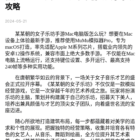
攻略
2024-05-21
某某朝的女子乐坊手游Mac电脑版怎么玩？想要在Mac
设备上体验最新手游，推荐使用MuMu模拟器Pro，专为
macOS打造，率先适配Apple M系列芯片，搭载业内领先的
安卓12操作系统，兼容市面上绝大多数手游。 不仅能在Mac
电脑上流畅运行，还支持键位设置、多开运行、最高支持
240帧等多种实用功能。
在唐朝繁华如云的背景下，一场关于女子音乐才艺的盛
会正式拉开序幕。《某某朝的女子乐坊》不仅仅是一款模拟
经营游戏，它是一次穿越千年的艺术养成之旅。玩家将扮演
乐坊的主脑，策划并构建属于自己的乐坊，招募天下美人，
培养出兼具颜值与才艺的顶尖女子团队，向着盛世名流的宝
座迈进。
随心所欲地打造建筑布局，每一步都蕴藏着对美学的追
求和个性的展现。把握独特的经营策略，收集并培育各有特
色的女艺人，从音乐、舞蹈到绘画，全方位提升其艺术素