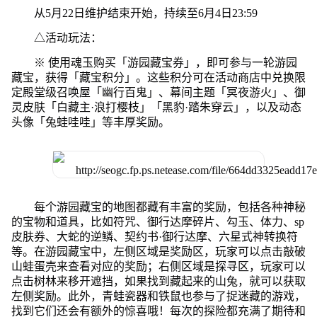
从5月22日维护结束开始，持续至6月4日23:59
△活动玩法：
※ 使用魂玉购买「游园藏宝券」，即可参与一轮游园
藏宝，获得「藏宝积分」。这些积分可在活动商店中兑换限
定殿堂级召唤屋「幽行百鬼」、幕间主题「冥夜游火」、御
灵皮肤「白藏主·浪打樱枝」「黑豹·踏朱穿云」，以及动态
头像「兔蛙哇哇」等丰厚奖励。
每个游园藏宝的地图都藏有丰富的奖励，包括各种神秘
的宝物和道具，比如符咒、御行达摩碎片、勾玉、体力、sp
皮肤券、大蛇的逆鳞、契约书·御行达摩、六星式神转换符
等。在游园藏宝中，左侧区域是奖励区，玩家可以点击敲破
山蛙蛋壳来查看对应的奖励；右侧区域是探寻区，玩家可以
点击树林来移开遮挡，如果找到藏起来的山兔，就可以获取
左侧奖励。此外，青蛙瓷器和铁鼠也参与了捉迷藏的游戏，
找到它们还会有额外的惊喜哦！每次的探险都充满了期待和