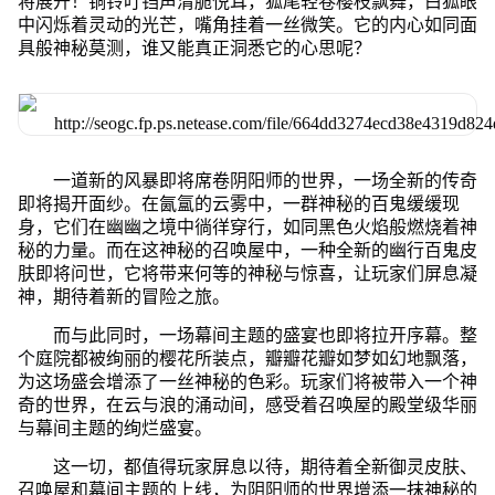
将展开！铜铃叮铛声清脆悦耳，狐尾轻卷樱枝飘舞，白狐眼
中闪烁着灵动的光芒，嘴角挂着一丝微笑。它的内心如同面
具般神秘莫测，谁又能真正洞悉它的心思呢？
一道新的风暴即将席卷阴阳师的世界，一场全新的传奇
即将揭开面纱。在氤氲的云雾中，一群神秘的百鬼缓缓现
身，它们在幽幽之境中徜徉穿行，如同黑色火焰般燃烧着神
秘的力量。而在这神秘的召唤屋中，一种全新的幽行百鬼皮
肤即将问世，它将带来何等的神秘与惊喜，让玩家们屏息凝
神，期待着新的冒险之旅。
而与此同时，一场幕间主题的盛宴也即将拉开序幕。整
个庭院都被绚丽的樱花所装点，瓣瓣花瓣如梦如幻地飘落，
为这场盛会增添了一丝神秘的色彩。玩家们将被带入一个神
奇的世界，在云与浪的涌动间，感受着召唤屋的殿堂级华丽
与幕间主题的绚烂盛宴。
这一切，都值得玩家屏息以待，期待着全新御灵皮肤、
召唤屋和幕间主题的上线，为阴阳师的世界增添一抹神秘的