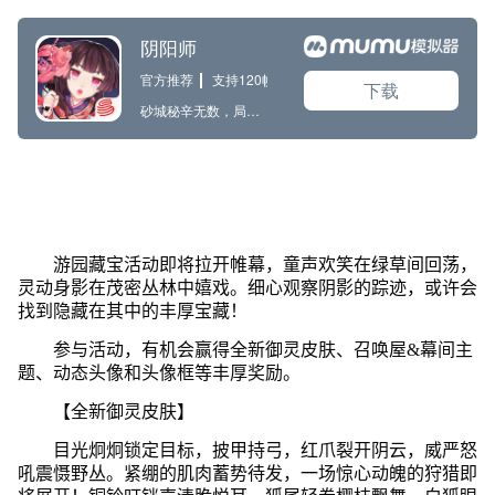
游园藏宝活动即将拉开帷幕，童声欢笑在绿草间回荡，
灵动身影在茂密丛林中嬉戏。细心观察阴影的踪迹，或许会
找到隐藏在其中的丰厚宝藏！
参与活动，有机会赢得全新御灵皮肤、召唤屋&幕间主
题、动态头像和头像框等丰厚奖励。
【全新御灵皮肤】
目光炯炯锁定目标，披甲持弓，红爪裂开阴云，威严怒
吼震慑野丛。紧绷的肌肉蓄势待发，一场惊心动魄的狩猎即