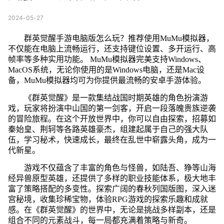
2024-05-27
群英觉醒手游电脑版怎么玩？推荐使用MuMu模拟器，
不仅能在电脑上流畅运行，还支持键位设置、多开运行、高
帧率等多种实用功能。 MuMu模拟器完美支持Windows、
MacOS系统，无论你使用的是Windows电脑，还是Mac设
备，MuMu模拟器均可为你提供最流畅的安卓手游体验。
《群英觉醒》是一款集结战国时期英雄的角色扮演游
戏，玩家将扮演中山国的第一剑客，开启一段落魄贵族逆袭
的冒险旅程。在这个开放世界中，你可以自由探索，招募如
秦始皇、荆轲等各路英雄豪杰，组建起属于自己的强大队
伍，学习秘术，快速成长，最终在乱世中崭露头角，成为一
代新星。
游戏不仅蕴含了丰富的角色与怪兽，如陆吾、狰等山海
经异兽原型英雄，还提供了多样的职业技能体系，极大地丰
富了策略搭配的多变性。探索广阔的春秋列国版图，深入迷
宫秘境，收集珍稀宝物，体验RPG游戏的探索乐趣和成就
感。在《群英觉醒》的世界中，无论是挑战多样副本，还是
组合不同的元素战斗，每一局都充满着策略与新奇。