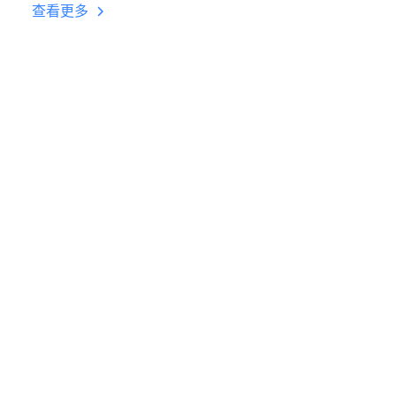
台挂机 按键设置教程
查看更多