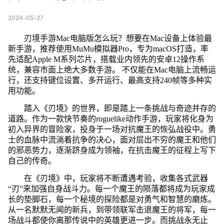
2024-05-27
刃境手游Mac电脑版怎么玩？想要在Mac设备上体验最
新手游，推荐使用MuMu模拟器Pro，专为macOS打造，率
先适配Apple M系列芯片，搭载业内领先的安卓12操作系
统，兼容市面上绝大多数手游。 不仅能在Mac电脑上流畅运
行，还支持键位设置、多开运行、最高支持240帧等多种实
用功能。
踏入《刃境》的世界，即是踏上一条挑战与奇迹并存的
道路。作为一款快节奏的roguelike动作手游，玩家将化身为
初入异界的冒险家，投身于一场对抗魔王的恢弘战役中。勇
士的血脉中流淌着抗争的决心，面对层出不穷的魔王和他们
的邪恶势力，逐渐跻身成为领袖，在抗击魔王的征程上写下
自己的传奇。
在《刃境》中，玩家将不断遭遇考验，收集各式武器
“刃”来加强自身战斗力。每一个魔王的陨落都将成为玩家成
长的垫脚石，每一个秘境的探险都是对勇气和智慧的磨炼。
从一名默默无闻的新兵，到带领联军击退魔王的将军，每一
场战斗都使你离那传说中的英雄更进一步。而挑战永无止