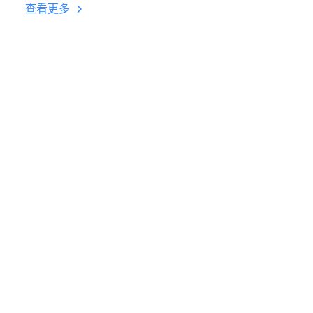
台挂机 按键设置教程
查看更多