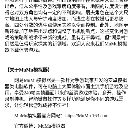
地图进行了详细的概述。指出该地图在视觉氛围营造上表现
出色，但从公平性及游戏难度角度来看，地图的过度设计使
得它对双方角色均有一定的不利影响。屠夫角色在这个大尺
寸地图上找人与守护难度增加，而逃生者在救援后更易隐
藏，四处分散的逃生点使屠夫难以全面控制。此外，地图更
新还增加了地窖出现点和调整了电机刷新点，这些变化对游
戏的策略和战术带来新的挑战。虽有若干弊端，但“湖景村”
仍然是值得玩家探索的新领域，欢迎大家来我们MuMu模拟
器下载体验游戏。
【关于MuMu模拟器】
网易MuMu模拟器是一款针对手游玩家开发的安卓模拟
器类电脑软件，可在电脑上大屏体验市面主流手机游戏及应
用，享受240帧高帧画面带来的丝滑游戏体验，多开、操作
录制挂机、智能键鼠操作等多样功能满足你不同的游戏需
求，让你轻松游戏成神不伤神！
MuMu模拟器官方网站：https://MuMu.163.com
官方微博：MuMu模拟器