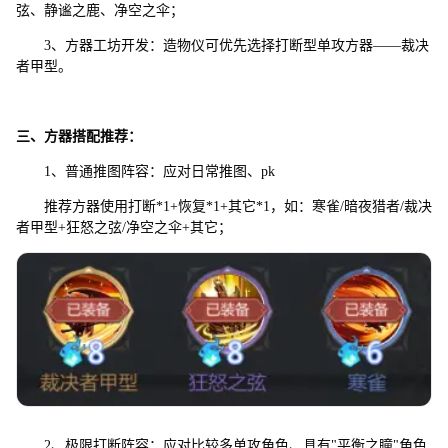
弦、静谧之鹿、净空之伞；
3、方器工坊开发：造物仪可优先选择打断型单攻方器——裁决
者甲型。
三、方器搭配推荐：
1、普通推图阵容：应对日常推图、pk
推荐方器使用打断*1+恢复*1+其它*1，如：寒雀/暗夜猎者/裁决
者甲型+狂怒之弦/净空之伞+其它；
2、极限打断阵容：应对比较多单攻角色、具有"平衡之瞳"角色