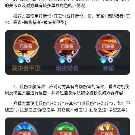
的关卡以及对方具有较多单攻角色的pk情况
推荐方器使用打断*2+其它*1或打断*3，如：寒雀+暗影猎者+其
它、寒雀+暗影猎者+裁决者甲型；
3、反伤续航阵容：应对对方具有高额伤害的阵容，看准时机使
用反伤型方器进行反击，并通过自身续航避免被秒杀的方器阵容
推荐方器使用反伤*1+治疗*1+其它*1或反伤*1+治疗*2，如：不
破之门+狂怒之弦/净空之伞+其它或不破之门+狂怒之弦+净空之伞；