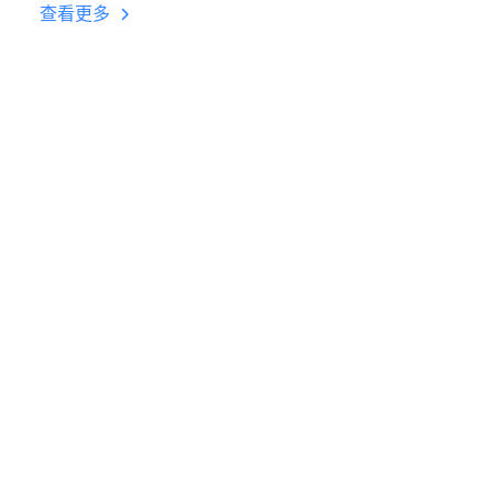
台挂机 按键设置教程
查看更多