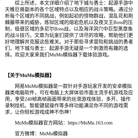
综上所述，本文详细介绍了地下城与勇士：起源手游中
天帷巨兽副本的各个区域特点以及相应的战斗策略。通过分
析每个区域的不同挑战，例如起初的怪物群战，混乱花和荆
棘藤带来的威胁，炼狱区域的熔岩危机以及夜叉王Boss的压
制，极昼区域的多尼尔Boss战，以及海洋洞穴中巨型黑章鱼
的战斗技巧，文章为玩家们提供了详尽的攻略，帮助他们更
好地理解并克服这些难关。对于那些寻求冒险和挑战的勇者
们，地下城与勇士：起源手游无疑是一个刺激而有趣的选
择。欢迎大家来我们MuMu模拟器下载体验游戏。
【关于MuMu模拟器】
网易MuMu模拟器是一款针对手游玩家开发的安卓模拟
器类电脑软件，可在电脑上大屏体验市面主流手机游戏及应
用，享受240帧高帧画面带来的丝滑游戏体验，多开、操作
录制挂机、智能键鼠操作等多样功能满足你不同的游戏需
求，让你轻松游戏成神不伤神！
MuMu模拟器官方网站：https://MuMu.163.com
官方微博：MuMu模拟器