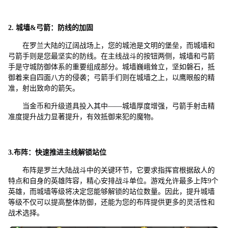
2
. 城墙&弓箭：防线的加固
在罗兰大陆的辽阔战场上，您的城池是文明的堡垒，而城墙和
弓箭手则是您最坚实的防线。在主线战斗的按钮两侧，城墙和弓箭
手是守城防御体系的重要组成部分。城墙巍峨耸立，坚如磐石，抵
御着来自四面八方的侵袭；弓箭手们则在城墙之上，以鹰眼般的精
准，射出致命的箭矢。
当金币和升级道具投入其中——城墙厚度增强，弓箭手射击精
准度提升战力显著提升，有效抵御来犯的魔物。
3.布阵：快速推进主线解锁站位
布阵是罗兰大陆战斗中的关键环节，它要求指挥官根据敌人的
特点和自身的英雄阵容，精心安排战斗单位。游戏允许最多上阵9个
英雄，而城墙等级将决定您能够解锁的站位数量。因此，提升城墙
等级不仅可以提高整体防御，还能为您的布阵提供更多的灵活性和
战术选择。