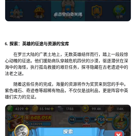
6
. 探索：英雄的征途
与
资源的宝库
在罗兰大陆的广袤土地上，无数英雄结伴而行，踏上一段段惊
心动魄的征途。他们援助商队穿越危机四伏的沙漠，驱逐潜伏在深
海中的海怪，执行孤岛救援的艰巨任务，探寻隐藏在古老遗迹中的
法老之谜。
随着这些任务的完成，海量的资源将作为奖赏来到您的手中。
紫色魂石、奇迹卷等超稀有物品，不仅仅是战利品，更是阵容中英
雄们实力的见证。