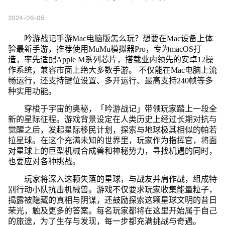
2024-06-05
吟游战记手游Mac电脑版怎么玩？想要在Mac设备上体
验最新手游，推荐使用MuMu模拟器Pro，专为macOS打
造，率先适配Apple M系列芯片，搭载业内领先的安卓12操
作系统，兼容市面上绝大多数手游。 不仅能在Mac电脑上流
畅运行，还支持键位设置、多开运行、最高支持240帧等多
种实用功能。
穿梭于宇宙的奥秘，「吟游战记」带领玩家踏上一段全
新的星际征程。游戏背景设定在人类历史上经过长期对抗与
觉醒之后，发起星际移民计划，探索与地球极其相似的帕若
拉星球。在这个充满未知的世界里，玩家作为指挥官，将面
对星球上的巨型机械合成兽和神秘势力，寻找机遇的同时，
也要应对各种挑战。
玩家将深入这颗失落的星球，与战友并肩作战，组成特
别行动小队抗击机械兽。游戏不仅要求玩家收集能量粒子，
揭露被隐藏的真相与阴谋，还鼓励探索这颗星球文明的昔日
荣光，触及更多的答案。每名玩家都将在这里开始属于自己
的旅途，为了生存与发现，每一步都充满挑战与奇遇。