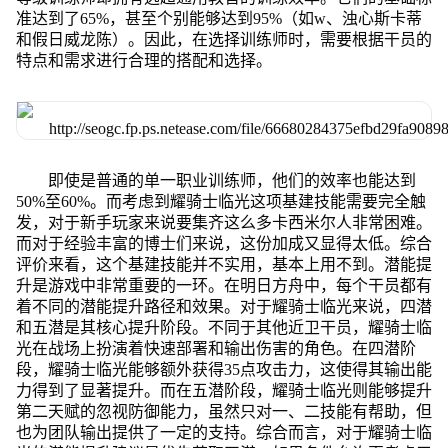
准达到了65%，甚至个别能够达到95%（如w、浊心斯卡蒂
和假日威龙陈）。因此，在选择训练师时，需要根据干员的
特点和需求进行合理的搭配和选择。
即使是普通的单一职业训练师，他们的效率也能达到
50%至60%。而考虑到耀骑士临光这项基建技能需要完全触
发，对于新手玩家来说要集齐这么多卡西米尔人非常困难。
而对于经验丰富的博士们来说，这份加成又显得太低。综合
评价来看，这个基建技能并不实用，基本上用不到。潜能提
升是游戏中非常重要的一环。在明日方舟中，每个干员都有
着不同的潜能提升路径和效果。对于耀骑士临光来说，四潜
和五潜是其核心提升阶段。不同于其他近卫干员，耀骑士临
光在战场上扮演着快速部署和输出伤害的角色。在四潜阶
段，耀骑士临光能够额外获得35点攻击力，这使得其输出能
力得到了显著提升。而在五潜阶段，耀骑士临光则能够提升
第二天赋的忽视防御能力，虽然只对一、二技能有帮助，但
也为团队输出提供了一定的支持。综合而言，对于耀骑士临