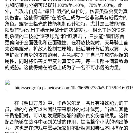
力和防御力分别可以提升100%至140%，70%至100%。此
外，当攻击自身与“耀阳”阻挡的单位时，伤害类型会变为真
实伤害。这使得“耀阳”在战场上成为一名非常具有威慑力的
角色。耀骑士临光的技能机制设计独特，尤其是三技能“耀
阳颔首”展现出了她无畏战士的决战实力。相比于她的快速
刺杀型的二技能“逐夜烁光”和“跃浪击”，三技能“耀阳颔首”
更偏向于全面强化和正面碰撞。在释放技能时，天马骑士首
先召唤耀光，将敌人控制在原地，随后展开背后的双翼，大
幅扩张了自身的攻击范围，并急剧提升了自己在攻防两端的
属性，同时将伤害类型变为真实伤害，每一击都充满着致命
的威胁。这使得她在战场上成为了一名不可小觑的力量。
在《明日方舟》中，卡西米尔是一名具有特殊能力的干
员，她的存在可以为团队带来额外的战斗优势。当她与其他
干员搭配时，可以触发耀阳技能的额外真实伤害效果。这种
配合能够在战斗中起到关键的作用，提高整个小队的输出能
力。这也是在游戏中需要玩家们不断探索和尝试不同搭配的