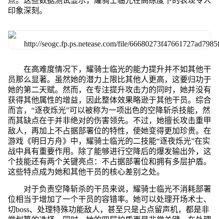
点。这些数据测试显示，耀骑士临光在高练度下的表现令人
印象深刻。
在高难度情况下，耀骑士临光的能力提升并不如其他干
员那么显著。虽然她的潜力上限比其他人更高，这要归功于
她的第二天赋。然而，在专注提升攻击力的同时，她并没有
获得其他属性的增益，因此整体效果略逊于其他干员。综合
而言，“逐夜烁光”可以被称为一项出色的空降斩杀技能，然
而其缺点在于并非绝对的伤害领先。不过，她擅长攻击重甲
敌人，再加上不占据部署位的特性，使她变得更加珍贵。在
游戏《明日方舟》中，耀骑士临光的二技能“逐夜烁光”在实
战中具有重要作用。除了能够进行空降后的爆发输出外，这
个技能还有两个关键亮点：不占据部署位和拥有多层护盾。
这些特点成为她和其他干员的核心差别之处。
对于负责空降斩杀的干员来说，耀骑士临光不消耗部署
位相当于增加了一个干员的容错率。她可以处理开场术士、
切boss、处理特殊功能敌人，甚至只是占点留声机，都是非