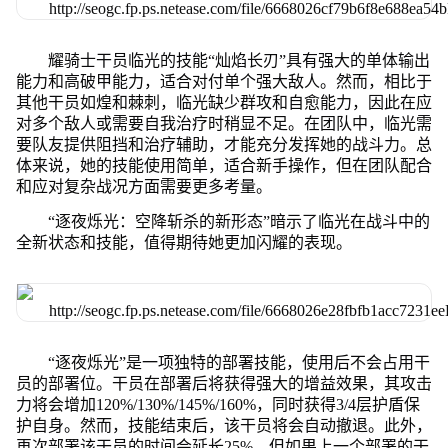
耀骑士干员临光的技能“灿焰长刃”具有强大的单体输出
能力和高破甲能力，适合对付单个强大敌人。然而，相比于
其他干员如煌和棘刺，临光缺少群攻和自愈能力，因此在应
对多个敌人或需要自我治疗时稍显不足。在团队中，临光需
要队友提供阻挡和治疗辅助，才能充分发挥她的战斗力。总
体来说，她的技能使用简单，适合新手操作，但在团队配合
和应对复杂战况方面需要更多考量。
“逐夜烁光：空降斩杀的新形态”暗示了临光在战斗中的
全新状态和技能，值得期待她更加闪耀的表现。
“逐夜烁光”是一项独特的部署技能，使用后不会占用干
员的部署位。干员在部署后将获得强大的增益效果，其攻击
力将会增加120%/130%/145%/160%，同时获得3/4层护盾保
护自身。然而，技能结束后，该干员将会自动撤退。此外，
再次部署该干员的时间会延长25%，但如果上一个部署的干