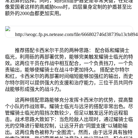
常划算的选择。同时，她的四层护盾更是非常关键，在处理
像爱国者这样的高威胁boss时，四层量身定制的护盾甚至比
额外的2000血都更加实用。
推荐搭配卡西米尔干员的两种思路： 配合砾和耀骑士
临光，利用砾的再部署优势，能够完美触发耀骑士临光的特
效。这两位干员在作战中相互配合，一个负责挡刀，一个负
责输出，能够使耀骑士在战斗中更加持久。 搭配史尔特尔
和红，卡西米尔的再部署时间缩短能够加强红的输出，而史
尔特尔则可以提供强大的支援和治疗能力，三位干员共同作
战能够形成强大的战斗力。
这两种搭配思路能够充分发挥卡西米尔的优势，提高整
个小队的作战效率。耀骑士临光与远牙的搭配非常出色。尽
管耀骑士临光的阻挡次数较少，但足以触发远牙的远程狙
击。战术思路大致如下：当危险敌人出现时，通过耀骑士临
光的空降进行晕眩控制，让远牙开启“同盟支援”以辅助输
出。这两位角色被称为“全图流”。然而，由于远牙具有独特