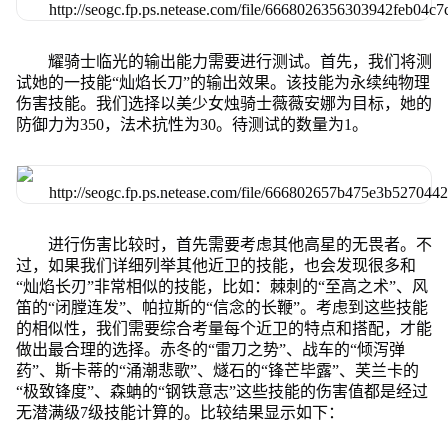
耀骑士临光的输出能力需要进行测试。首先，我们将测
试她的一技能“灿焰长刀”的输出效果。该技能为永续纯物理
伤害技能。我们选择以美少女烛骑士薇薇安娜为目标，她的
防御力为350，法术抗性为30。待测试的数量为1。
进行伤害比较时，首先需要考虑其他高星的无畏者。不
过，如果我们详细列举其他近卫的技能，也会发现很多和
“灿焰长刃”非常相似的技能，比如：棘刺的“至高之术”、风
笛的“闭膛连发”、帕拉斯的“信念的长鞭”。考虑到这些技能
的相似性，我们需要综合考量每个近卫的特点和搭配，才能
做出最合理的选择。赤冬的“雷刀之势”、战车的“倾泻弹
药”、斯卡蒂的“涌潮悲歌”、燧石的“锋芒毕露”、芙兰卡的
“极致锋度”、森蚺的“钢铁意志”这些技能的伤害值都是经过
无潜满级7级技能计算的。比较结果显示如下：