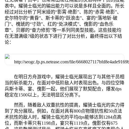
表中。耀骑士临光的输出能力可以说是多样且全面的。所长
经过对比分析了阿米娅的“影霄·绝影”、陈的“赤霄·绝影”、
史尔特尔的“黄昏”、斯卡蒂的“跃浪击”、宴的“落地斩·破
门”、槐琥的“寸劲”、红的“处决模式”、傀影的“血色乐
章”、贝娜的“奋力修剪”等一系列同类型技能。这些技能均
在无潜满级7级的状态下进行了对比分析，最终得出以下结
论：
在明日方舟游戏中，耀骑士临光展现出了与其他干员相
当的斩杀能力，在面对中低阶敌人时表现出色。与四位空降
兵斯卡蒂、宴、傀影一起，他们展现了默契配合，爆发dps
稳定在1500以上，无法明显区分高下。
然而，随着敌人双重抗性的提高，耀骑士临光的实力得
到了充分展现。例如，在面对具有800点物理抗性和50点法
术抗性的敌人时，耀骑士临光的平均dps能够达到1284点高
位，而斯卡蒂只有1198点，宴只有1119点，傀影仅有675