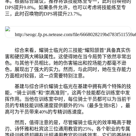
率。根据综合建议，推荐将该技能练至专一，此时召唤物的
DPS提升9.8%。如果条件允许，也可以考虑将技能练至专
三，此时召唤物的DPS将提升23.7%。
综合来看，耀骑士临光的三技能“耀阳颔首”具备真实伤
害和硬控两大稀缺属性。这使得她在当今局势下依然非常出
色。与其他干员相比，她的伤害输出和控场能力都毫不逊
色，展现出了强大的实力。然而，与此同时，她在生存能力
方面相对较弱，这一点需要特别注意。
基建与综合评价耀骑士临光在基建中拥有两个特殊的技
能，“骑士训练”和“崇高准则”，这两个技能都在训练室中发
挥作用。当他在训练室中时，每位骑士干员都可以为当前干
员的专精技能训练速度提供额外的5%（最多生效8名），最
高可为干员带来40%的专精训练速度。
然而，值得注意的是，尽管耀骑士临光的效率略高于鞭
刃、诗怀雅和杜宾这三位通用教官的25%，各个职业的专属
等级训练师却拥有远超通用教官的训练效率。它们的基础标