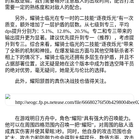
的索敌逻辑，我们需要格外注意敌人的出现时间，配合打法
需要一定的熟练度和对敌人的配合。
另外，耀骑士临光在专一时的二技能“逐夜烁光”有一次
质变，额外增加了一层护盾的层数。从七级到专三，平均
dps提升分别为：5.1%、12.8%、20.5%。专二和专三带来的
输出提升更为显著。建议优先提升到专一（推荐），考虑提
升到专三。综合来看，耀骑士临光的二技能“逐夜烁光”带来
了全新的机制和神技。在爆发输出方面与其他空降斩杀者不
相上下的情况下，耀骑士临光还拥有多层生存护盾，并且不
占据部署位置，这无疑是她在这个版本中成为首选空降干员
的绝对优势，毫无疑问，她是无与伦比的选择。
此外，耀阳颔首的真伤决战技也值得关注。
在游戏明日方舟中，角色“耀阳”具有强大的召唤能力。
他可以在周围四格范围内召唤一把“耀阳”，对周围的敌人造
成真实伤害并使其晕眩3秒。同时，他自身的攻击范围也会
扩大，攻击力和防御力也会得到大幅提升。数值方面，攻击