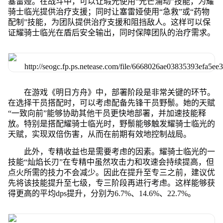
塞雷娅。在战斗中，可以让瑕光使用“光芒涌动”技能，为耀
骑士临光提供治疗支援；同时让塞雷娅使用“急救”或“药物
配制”技能，为团队提供治疗支援和阻挡敌人。这样可以保
证耀骑士临光在盾后安全输出，同时保障团队的治疗需求。
在游戏《明日方舟》中，部署阶段是非常关键的环节。
在选择干员搭配时，可以考虑配备先锋干员野鬃。她的天赋
“一致向前”能够协助其他干员更快地部署，并加速技能释
放。特别是搭配耀骑士临光时，野鬃能够触发耀骑士临光的
天赋，实现双倍伤害，从而在前期有效地控制战局。
此外，专精收益也是需要考虑的因素。耀骑士临光的一
技能“灿焰长刃”在专精中虽然攻击力和攻速会持续提高，但
点火所需的技力不会减少。因此在提升至专三之前，建议优
先将该技能提升至七级，专三阶段再进行考虑。这样能够获
得更高的平均dps提升，分别为6.7%、14.6%、22.7%。