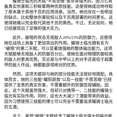
耀骑士临光的天赋“不畏苦暗”是非常强大的，因为它具
备真实伤害和三秒眩晕两种优质技能。这使得她成功地夺取
了原本属于其他干员的应用场景。当然，她也存在一些明显
的缺点，比如整体伤害较低以及干员再部署的时间更长。这
使得她难以完全取代其他干员的角色。不过，无论如何，她
已经展现出了足够的强大实力。
此外，破晓的攻击无视敌人20%/23%的防御力，这使得
她在战场上具备了更加突出的作用。耀骑士临光拥有名为
“破晓”的第二天赋，可以显著增强她的整体输出能力。这项
天赋能够无视敌人的防御百分比，使她在面对物理防御较高
的敌人时更具优势。无论是与中甲以上的对手还是低于超重
甲的敌人作战，她都能获得绝对的优势。
然而，这项天赋却与她的部分技能无法很好地搭配。具
体而言，她的三技能“耀阳颔首”以及一技能“不畏苦暗”已经
提供了宝贵的真实伤害，不需要额外的防御忽视辅助。因
此，这个天赋虽然强大，但却只对携带一、二技能的耀骑士
临光有实际作用。同时，这也大大减少了潜能带来的收益，
因为习惯使用三技能的博士可以完全不需要追求耀骑士临光
的五潜。
总之，虽然“破晓”天赋给予了耀骑士临光强大的输出能