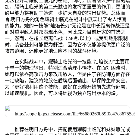
无法拉开与耀骑士临光的差距。同时，随着敌人护甲值的增
加，耀骑士临光的第二天赋也将发挥更重要的作用，更强的
破甲能力将有助于她进一步扩大自身的输出优势。总体而
言,明日方舟的角色耀骑士临光在战斗中展现出了令人惊喜
的能力。她的一技能“灿焰长刃”无论是在中长距离作战还是
面对重甲敌人时都表现出色，因此成为目前玩家的首选之
一。然而，在超长距离作战（240秒以上）或受到地形限制
时，装备棘刺可能更为舒适，因为它不仅能够提供更广泛的
攻击范围，还能更好地适应不同的战斗环境。
在实际战斗中，耀骑士临光的一技能“灿焰长刃”主要用
于单一的物理输出，特别适合清理小怪物。在面对困难时，
她可以依靠高攻击力来攻击敌人，但是由于在防御方面存在
一定缺陷，建议将她放在盾牌后面输出，以保障生命安全。
为了更好地利用这个技能，最好在比赛开始前先进行部署，
以加速暖机。因此，可以将她视为独立输出版本的煌。
推荐在明日方舟中，搭配使用耀骑士临光和妹妹瑕光或