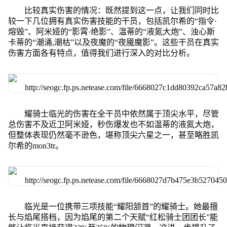
比较真实伤害的情况：既然提到这一点，让我们同时比
较一下几位拥有真实伤害技能的干员，包括凯尔希的“指令·
熔毁”、阿米娅的“影霄·绝影”、温蒂的“液氮大炮”、浊心斯
卡蒂的“潮涌,潮枯”以及夜魔的“夜魇魔影”。这些干员在真实
伤害方面各有特点，值得我们进行深入的对比分析。
耀骑士临光的伤害在全干员中依然属于顶尖水平，尽管
总伤害不及近卫阿米娅，秒伤爆发也不如温蒂的液氮大炮，
但整体表现仍然毫不逊色，堪称顶尖六星之一，甚至略胜凯
尔希的mon3tr。
临光是一位携带三项技能“耀阳颔首”的耀骑士。她最擅
长与焰尾搭档，因为焰尾的第二个天赋“红松骑士团团长”能