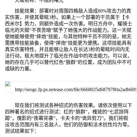
天赋名称：不屈的曙光
技能效果：部署时对周围四格敌人造成80%攻击力的真
实伤害，并使其晕眩3秒。如果上一个部署的干员属于【卡
西米尔】势力，则额外造成一次伤害。明日方舟中，耀骑士
临光的天赋“不畏苦暗”赋予了她强大的作战能力。这一天赋
使她能够使用“摔炮”技能，与其他特种干员不同的是，她无
需携带技能装备，使得“摔炮”技能更为便携。这项技能具有
真实伤害特性，并且能够让敌人在长达3秒的晕眩时间内无
法行动，极大地提升了临光在作战中的攻击能力。可以说，
她的存在几乎可以替代红色“狼群”的位置，成为团队中不可
或缺的力量。
现在我们将测试各种招式的伤害效果。请依次使用以下
四种著名的招式进行测试：红的“狼群”，槐琥的“七武掠阵
踢”，傀影的“夜幕突袭”，卡夫卡的“诡异剪刀”。我们将假
设攻击范围内有三名敌人，他们的防御和法术抗性均为零。
测试结果如下：