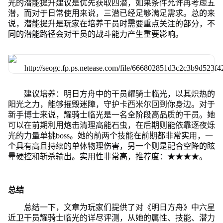
光的潜能提升建议是优先获取四潜，如果条件允许再考虑五
潜，而对于日常使用来说，三潜已经足够满足需求。总的来
说，潜能提升是玩家在培养干员时需要重点关注的部分，不
同的潜能路径会对干员的战斗能力产生重要影响。
建议培养：明日方舟中的干员耀骑士临光，以其炽热的
阳光之力，能够摧毁迷障，守护卡西米尔回到你身边。对于
新手博士来说，耀骑士临光是一名全阶段高品质的干员。她
可以在前期利用炮击清理高能石虫，在后期则能依靠逐夜烁
光的力量单挑boss。她的前两个技能在前期都非常实用，一
个具有高且持续的单体物理伤害，另一个则是配合空降的眩
晕硬控和斩杀输出。实用性非常高，推荐度：★★★★。
总结
总结一下，文章为玩家们提供了对《明日方舟》中六星
近卫干员耀骑士临光的详尽评测，从她的属性、技能、潜力