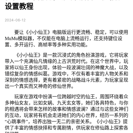
设置教程
2024-06-12
要让《小小仙王》电脑版运行更流畅、稳定，可以使用
MuMu模拟器，不仅能在电脑上流畅运行，还支持键位设
置、多开运行、高帧率等多种实用功能。
《小小仙王》是一款沉浸式的角色扮演游戏，它将玩家
带入一个充满仙凡情缘的上古洪荒时代。在这个世界中，玩
家将以仙王身份出现，体验一段波澜壮阔的神魔大战，以及
错综复杂的情感纠葛。游戏中，不仅有着丰富的人物关系和
深刻的情感选择，更有着紧密的战略战斗元素，为玩家呈现
出一个真实而又神奇的修仙世界。
玩家在游戏中扮演一位跨越时空的仙王，周围环绕着众
多神仙女友，比如女娲、九天玄女等，她们各具特色，与你
的相遇将会带来怎样的故事和情感波澜？通过与这些女神们
的互动，玩家将有机会走进她们的内心世界，经历一系列的
“心跳事件”，培养出独一无二的亲密关系。《小小仙王》提
供了丰富的情感抉择和专属剧情，供玩家在修仙路上探索各