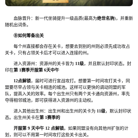
血脉晋升：新一代坐骑提升一级品质(最高为
绝世名驹
)，并重新
随机出词条。
Ⓑ
如何筹备
出
关
每个州直接都会存在关卡，想要去到别的州则必须先成功攻占
关卡，只有占领关卡后才可以进入连接的州。
进入资源州：资源州的关卡皆为
11
级
，并且默认封印状态。封
印在
第
1
赛季开服第
6
天中午
12
点解锁
，届时可进行宣战攻打。想要第一时间攻打关卡，同
盟要尽早占领与关卡相连的城池。这样可以更快的调动同盟的军
队，提高入关的效率。每个出生州只有两个关卡通向资源州，率先
夺得相邻城池，即可获得进入资源州的主动权。
进入其他出生州：出生州和出生州的关卡为
11
级
，默认封印状
态。出生州关卡在
第
1
赛季的
开服第
9
天中午
12
点解锁
。如果同盟没有向其他州扩张的计
划，则可以不用第一时间攻打这些关卡出关。