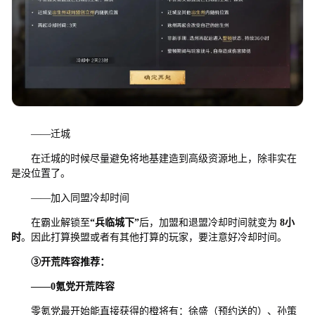
——迁城
在迁城的时候尽量避免将地基建造到高级资源地上，除非实在
是没位置了。
——加入同盟冷却时间
在霸业解锁至
“
兵临城下
”
后，加盟和退盟冷却时间就变为
8
小
时
。因此打算换盟或者有其他打算的玩家，要注意好冷却时间。
③
开荒阵容推荐：
——0
氪党开荒阵容
零氪党最开始能直接获得的橙将有：徐盛（预约送的）、孙策