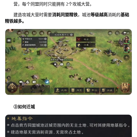
营，每个同盟同时只能拥有 2个攻城大营。
建造攻城大营时需要
消耗同盟精铁
，城池
等级越高
消耗的
基础
精铁越多。
③
如何迁城