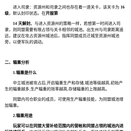
进入司隶：资源州和司隶之间也存在着一道关卡，该关卡为
16
级
，默认封印状态。在
开服第
14
天解封
。与进入资源州的策略一样，若想第一时间进入司
隶，则同盟需要有限占领与关卡相邻的城池。出生州与司隶距离遥
远，建议在攻占资源州城池后，指挥同盟成员迁城至资源州城池
旁，以便军队的调动。
二、辎重分析
1.
辎重是什么
中立城池被攻占后,开启辎重生产和存储,城池等级越高,初始产
生的辎重越多,生产辎重的效率越高,存储辎重的上限越高。
同盟内司仓职业的成员，可使用生产辎重技能，为同盟城池增
加辎重。
2.
辎重用途
玩家可以在同盟大营补给范围内的营帐和同盟占领的城池内进