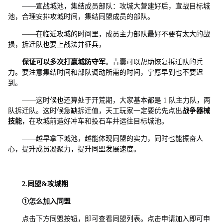
——宣战城池，集结成员部队：攻城大营建好后，宣战目标城
池，合理安排攻城时间，集结同盟成员的部队。
——在临近攻城的时间里，成员主力部队最好不要有太大的战
损，拆迁队也要上战法并征兵，
保证可以多次打赢城防守军
。青囊可以帮助恢复拆迁队的兵
力。要注意集结时间和部队调动所需的时间，宁愿早到也不要迟
到。
——这时候也还算处于开荒期，大家基本都是 1 队主力队，两
队拆迁队。这时候急缺拆迁值，天工玩家一定要优先点出
战争器械
技能
，在攻城前造好冲车和投石车并运往目标城池。
——越早拿下城池，越能体现同盟的实力，同时也能振奋人
心，提升成员凝聚力，提升同盟发展速度。
2.
同盟
&
攻城期
①
怎么加入同盟
点击下方同盟按钮，即可查看同盟列表。点击申请加入即可申