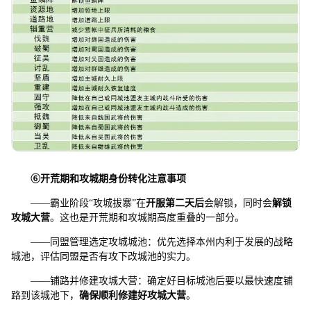
⑥
开荒期和攻城期身份转化注意事项
——霸业阶段“攻城拔寨”在
开服第二天后
会解锁，同时会
解锁
攻城大营
。这也是开荒期和攻城期高度重叠的一部分。
——同盟管理选定攻城城池：优先选择本州内利于发展的战略
城池，评估同盟是否有攻下改城池的实力。
——铺路并修建攻城大营：确定好目标城池后要以最快速度铺
路到该城池下，
确保顺利修建好攻城大营
。