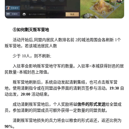
⑤
如何剿灭叛军营地
活动开始后,同盟内居民人数排名前 2的城池周围会各刷新 1个
叛军营地，若该城池居民人数
少于 10人，则不刷新;
入驻率会影响叛军营地守军的数量。入驻率=本城获得封邑的居
民数量÷本城封邑上限值。
叛军营地刷新后，系统自动发起清剿集结，也可点击叛军营
地，使用清剿指令或在同盟战争界面的清剿页签参与活动。
19:30
自
动出发，
20:00
活动结束。
成功清剿叛军营地后，个人奖励将
以信件的形式发送
给全盟成
员，参加清剿的同盟成员可额外获得一定数量的同盟贡献。
清剿叛军营地损失的兵力将会以粮食的形式返还，返还比例为
90%
。