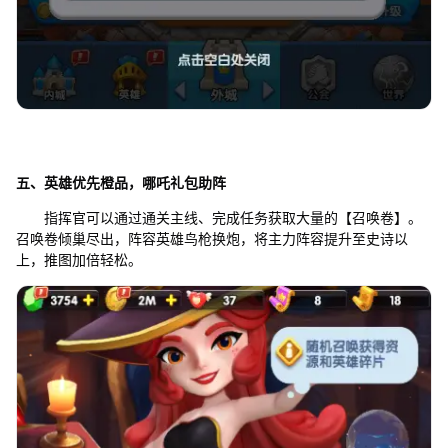
五、英雄优先橙品，哪吒礼包助阵
指挥官可以通过通关主线、完成任务获取大量的【召唤卷】。
召唤卷倾巢尽出，阵容英雄鸟枪换炮，将主力阵容提升至史诗以
上，推图加倍轻松。