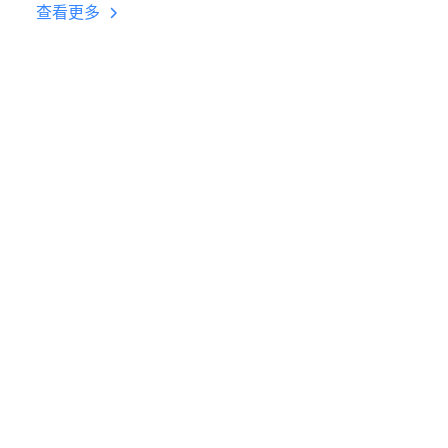
台挂机 按键设置教程
查看更多