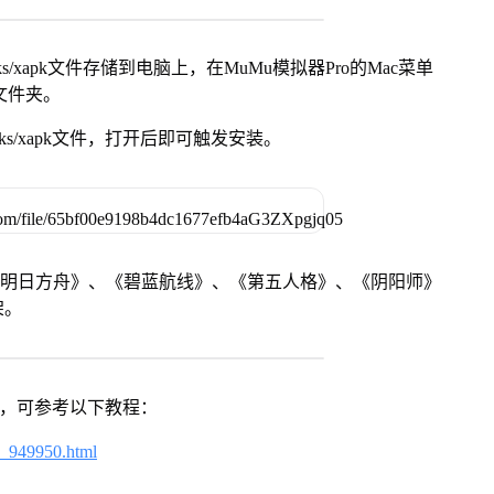
s/xapk文件存储到电脑上，在MuMu模拟器Pro的Mac菜单
脑文件夹。
ks/xapk文件，打开后即可触发安装。
《明日方舟》、《碧蓝航线》、《第五人格》、《阴阳师》
架。
戏，可参考以下教程：
4_949950.html