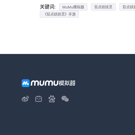
关键词:
MuMu模拟器
狂点妖妖灵
狂点妖
《狂点妖妖灵》手游