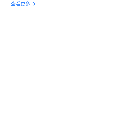
台挂机 按键设置教程
查看更多