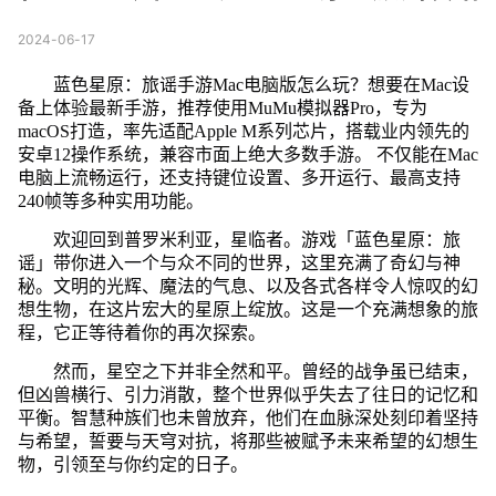
2024-06-17
蓝色星原：旅谣手游Mac电脑版怎么玩？想要在Mac设
备上体验最新手游，推荐使用MuMu模拟器Pro，专为
macOS打造，率先适配Apple M系列芯片，搭载业内领先的
安卓12操作系统，兼容市面上绝大多数手游。 不仅能在Mac
电脑上流畅运行，还支持键位设置、多开运行、最高支持
240帧等多种实用功能。
欢迎回到普罗米利亚，星临者。游戏「蓝色星原：旅
谣」带你进入一个与众不同的世界，这里充满了奇幻与神
秘。文明的光辉、魔法的气息、以及各式各样令人惊叹的幻
想生物，在这片宏大的星原上绽放。这是一个充满想象的旅
程，它正等待着你的再次探索。
然而，星空之下并非全然和平。曾经的战争虽已结束，
但凶兽横行、引力消散，整个世界似乎失去了往日的记忆和
平衡。智慧种族们也未曾放弃，他们在血脉深处刻印着坚持
与希望，誓要与天穹对抗，将那些被赋予未来希望的幻想生
物，引领至与你约定的日子。