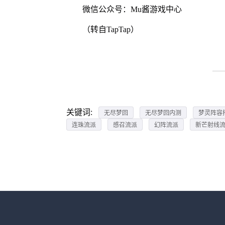
微信公众号：Mu酱游戏中心
（转自TapTap）
关键词:
无尽梦回
无尽梦回内测
梦灵阵容
连珠流派
感召流派
幻阵流派
新芒射线