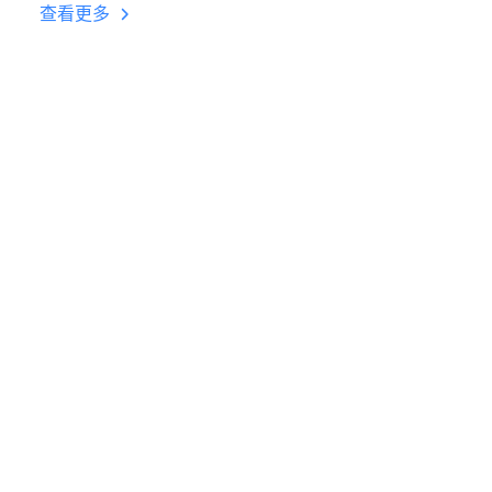
台挂机 按键设置教程
查看更多