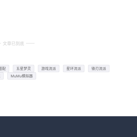
文章已到底
搭配
五星梦灵
游戏流派
星环流派
锋刃流派
流
MuMu模拟器