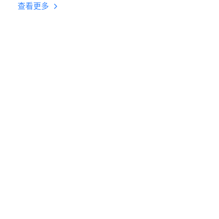
台挂机 按键设置教程
查看更多