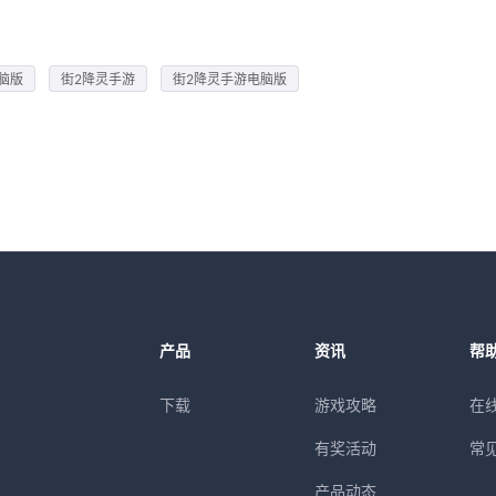
脑版
街2降灵手游
街2降灵手游电脑版
产品
资讯
帮
下载
游戏攻略
在
有奖活动
常
产品动态