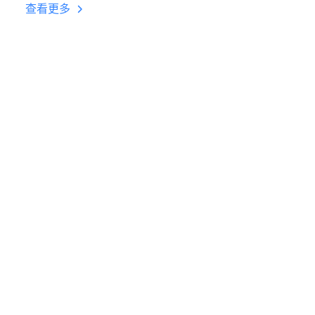
台挂机 按键设置教程
查看更多