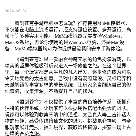
2024-06-24
蜀剑苍穹手游电脑版怎么玩？推荐使用MuMu模拟器，
不仅能在电脑上流畅运行，还支持键位设置、多开运行、高
帧率等多种实用功能。 MuMu模拟器完美支持Windows、
MacOS系统，无论你使用的是Windows电脑，还是Mac设
备，MuMu模拟器均可为你提供最流畅的安卓手游体验。
《蜀剑苍穹》是一款融合神魔元素的角色扮演游戏，以
精美的竖屏体验吸引玩家进入一场修仙之旅。在这个世界
里，每一个玩家都是从平凡的凡人出发，逐步修炼成为可以
令天地变色的太古仙尊。游戏中设有洞府建设、灵根培养和
天赋解锁等丰富多样的成长系统，让玩家亲自雕琢自己的修
仙道路，收集资源，不断提升自己的修为。
《蜀剑苍穹》不仅提供了丰富的角色培养体系，还拥有
独特的伙伴系统，让玩家可以根据属性搭配出强大的战队。
玩家可以体验到收集三清中的道祖、太乙真人等上古神话人
物的乐趣，感受传统修仙文化的魅力。挑战昆仑神殿，与全
服玩家展开竞技；提升境界，获取珍稀资源，探索一场上古
仙境的奇迹之旅。