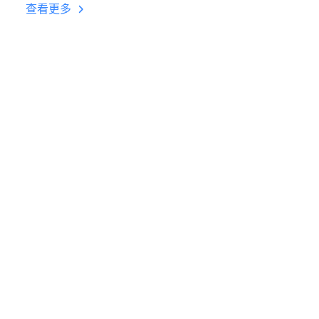
台挂机 按键设置教程
查看更多