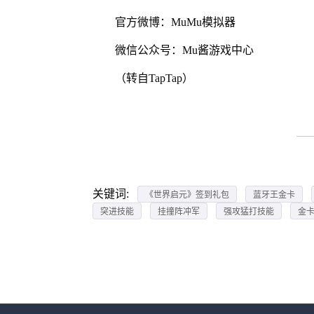
官方微博：MuMu模拟器
微信公众号：Mu酱游戏中心
（转自TapTap）
关键词:
《世界启元》签到礼包
蓝牙王金卡
突进技能
挂撞阵冲军
强攻猛打技能
金