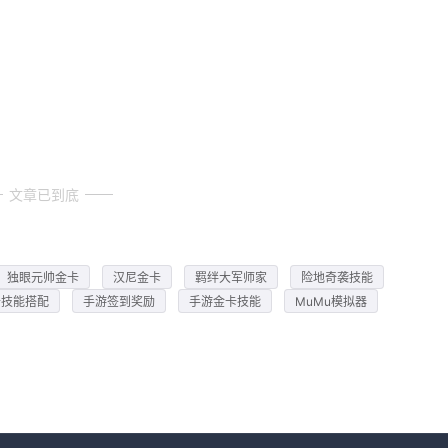
文章已到底
独眼元帅金卡
汉尼金卡
羁绊大军师家
险地奇袭技能
卡技能搭配
手游签到奖励
手游金卡技能
MuMu模拟器