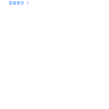
台挂机 按键设置教程
查看更多