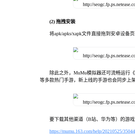
(2) 拖拽安装
将apk/apks/xapk文件直接拖到安
除此之外，MuMu模拟器还可流畅运行
等多款热门手游，新上线的手游也会同步上
要下载其他渠道（B站、华为等）的游
https://mumu.163.com/help/20210525/3504