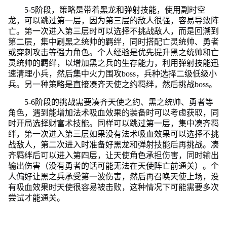
5-5阶段，策略是带着黑龙和弹射技能，使用副时空
龙，可以跳过第一层，因为第三层的敌人很强，容易导致阵
亡。第一次进入第三层时可以选择不挑战敌人，而是回溯到
第二层，集中刷黑之统帅的羁绊，同时搭配亡灵统帅、勇者
或穿刺攻击等强力角色。个人经验是优先提升黑之统帅和亡
灵统帅的羁绊，以增加黑之兵的生存能力，利用弹射技能迅
速清理小兵，然后集中火力围攻boss，兵种选择二级低级小
兵。另一种策略是直接凑齐天使之约羁绊，然后挑战boss。
5-6阶段的挑战需要凑齐天使之约、黑之统帅、勇者等
角色，遇到能增加法术吸血效果的装备时可以考虑获取，同
时开局选择财富术技能。同样可以跳过第一层，集中凑齐羁
绊，第一次进入第三层如果没有法术吸血效果可以选择不挑
战敌人，第二次进入时准备好黑龙和弹射技能后再挑战。凑
齐羁绊后可以进入第四层，让天使角色承担伤害，同时输出
输出伤害（没有勇者的话可能无法在天使阵亡前通关）。个
人偏好让黑之兵承受第一波伤害，然后再召唤天使上场，没
有吸血效果时天使很容易被击败，这种情况下可能需要多次
尝试才能通关。