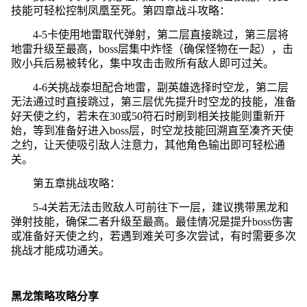
技能可轻松控制凤凰至死。第四章战斗攻略：
4-5卡使用地雷取代弹射，第二层直接跳过，第三层将
地雷升级至最高，boss层集中炸怪（确保怪物在一起），击
败小兵后易被转化，集中攻击击败所有敌人即可过关。
4-6关挑战泰坦配合地雷，副英雄选择时空龙，第二层
无法通过时直接跳过，第三层优先提升时空龙的技能，准备
好天使之约，若未在30或50符石时刷到相关技能则重新开
始，等到准备好进入boss层，时空龙技能回溯直至凑齐天使
之约，让天使吸引敌人注意力，其他角色输出即可轻松通
关。
第五章挑战攻略：
5-4关若无法击败敌人可前往下一层，建议携带黑龙和
弹射技能，确保二者升级至最高。最佳情况是提升boss伤害
或准备好天使之约，若遇到难关可多次尝试，有时需要多次
挑战才能成功通关。
黑龙策略攻略分享