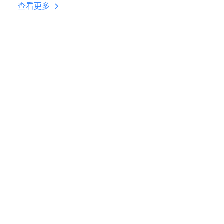
台挂机 按键设置教程
查看更多