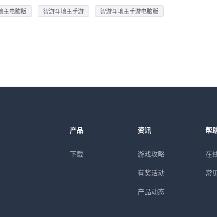
地主电脑版
智游斗地主手游
智游斗地主手游电脑版
产品
资讯
帮
下载
游戏攻略
在
有奖活动
常
产品动态