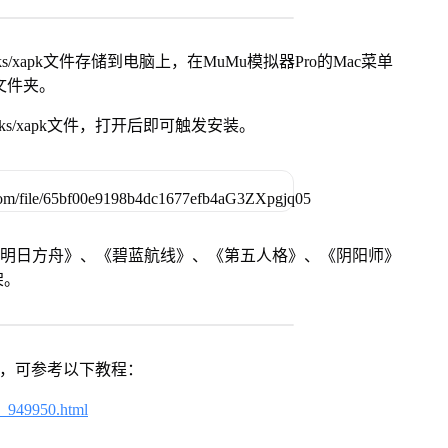
s/xapk文件存储到电脑上，在MuMu模拟器Pro的Mac菜单
脑文件夹。
ks/xapk文件，打开后即可触发安装。
《明日方舟》、《碧蓝航线》、《第五人格》、《阴阳师》
架。
戏，可参考以下教程：
4_949950.html