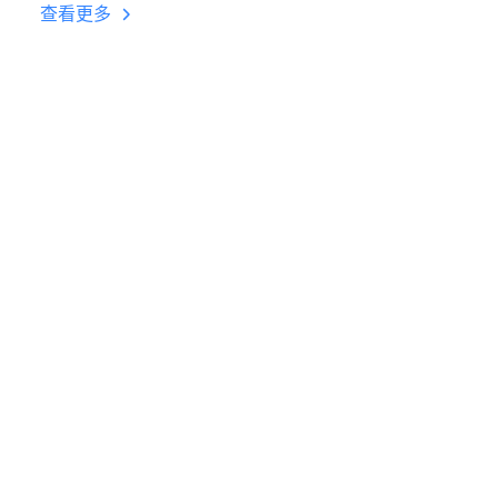
台挂机 按键设置教程
查看更多