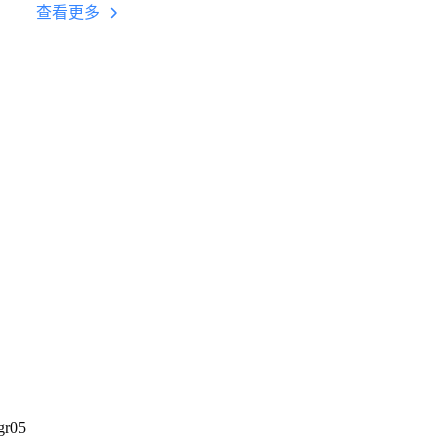
台挂机 按键设置教程
查看更多