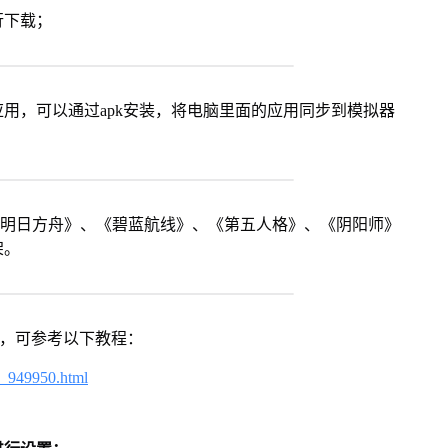
行下载；
用，可以通过apk安装，将电脑里面的应用同步到模拟器
《明日方舟》、《碧蓝航线》、《第五人格》、《阴阳师》
架。
戏，可参考以下教程：
4_949950.html