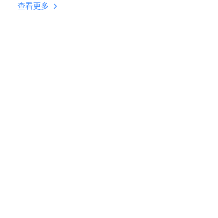
台挂机 按键设置教程
查看更多