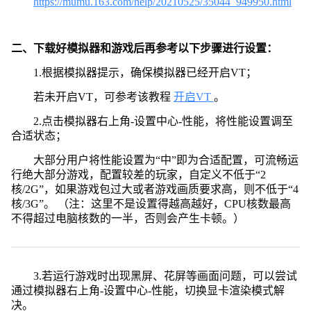
https://mumu.163.com/help/20210525/35044_949950.html
二、下载好模拟器和游戏后再参考以下步骤进行设置：
1.根据模拟器提示，确保模拟器已经开启VT；
若未开启VT，可参考该教程
开启VT
。
2.点击模拟器右上角-设置中心-性能，将性能设置调至
合适状态；
大部分用户将性能设置为“中”即为合适配置，可流畅运
行绝大部分游戏，配置较差的玩家，自定义不低于“2
核/2G”，如果游戏包过大或者游戏画质要求高，则不低于“4
核/3G”。 （注：这里不是设置得越高越好，CPU核数最高
不得超过电脑核数的一半，否则会产生卡顿。）
3.若运行游戏时出现黑屏、花屏等画面问题，可以尝试
通过模拟器右上角-设置中心-性能，切换显卡渲染模式解
决。