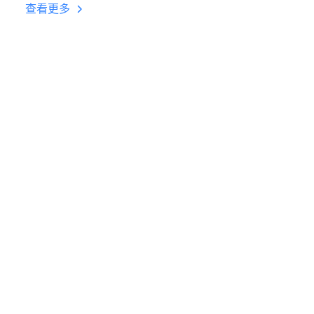
台挂机 按键设置教程
查看更多