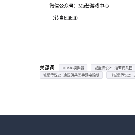
微信公众号：Mu酱游戏中心
（转自bilibili）
关键词:
MuMu模拟器
城堡传说2：迪亚佣兵团
城堡传说2：迪亚佣兵团手游电脑版
《城堡传说2：