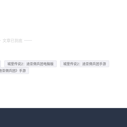
文章已到底
城堡传说2：迪亚佣兵团电脑版
城堡传说2：迪亚佣兵团手游
迪亚佣兵团》手游