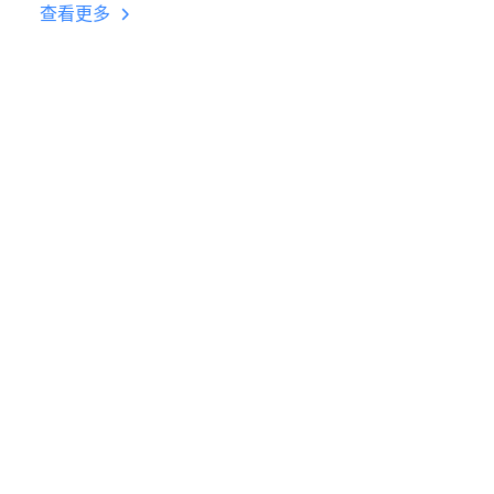
台挂机 按键设置教程
查看更多