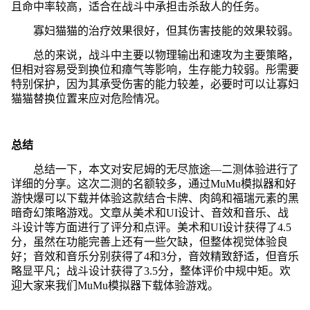
且命中率较高，适合在战斗中承担击杀敌人的任务。
寡妇猫猫的治疗效果很好，但其伤害技能的效果较弱。
总的来说，战斗中主要以物理输出和速攻为主要策略，
但相对容易受到换位和瘴气等影响，生存能力较弱。彤需要
特别保护，因为其承受伤害的能力较差，必要时可以让寡妇
猫猫替换位置来应对危险情况。
总结
总结一下，本文对安尼姆的无尽旅途—二测体验进行了
详细的分享。这次二测的名额较多，通过MuMu模拟器和好
游快爆可以下载并体验这款结合卡牌、肉鸽和福瑞元素的黑
暗奇幻策略游戏。文章从美术和UI设计、音效和音乐、战
斗设计等方面进行了评分和点评。美术和UI设计获得了4.5
分，虽然在功能完善上还有一些欠缺，但整体视觉体验良
好；音效和音乐分别获得了4和3分，音效精致舒适，但音乐
略显平凡；战斗设计获得了3.5分，整体评价中规中矩。欢
迎大家来我们MuMu模拟器下载体验游戏。