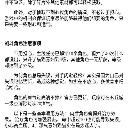
并不缺乏，除了碎片外其他素材都可以轻松获取。
此外，对于抽取不到心仪角色的情况，不必过于担心。
游戏中的机制会保证玩家最终能够获得他们想要的角色，只
是需要一些耐心和运气。
战斗角色注意事项
不用担心，主线任务已解锁10个角色，但抽了40次什么
都没出，只升了猫猫寡妇到6级，其他角色一无所获，等级
却达到了57级。
为何角色总是失误，对手闪避轻松？其实是因为自己对
失误记忆犹新，造成这种感觉，如实在不放心，多做善事吧
哈哈哈。
角色的瘴气过高清不掉？官方已更新，玩家可在玄丘城
一级点消除每次20瘴气。
以下是一些基本通用方法： 肉盾角色需提升治疗效
果。 治疗角色可加强暴击。 命中超过100也可能导致失误，
小心高血压。4、那只寡妇猫猫实在是太迷人了。