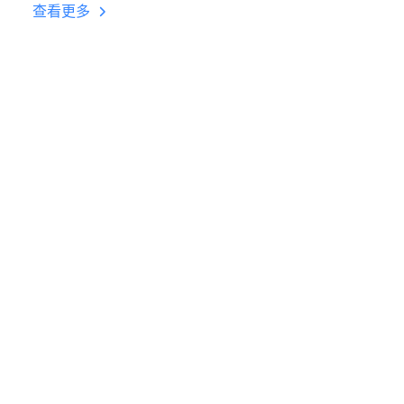
台挂机 按键设置教程
查看更多