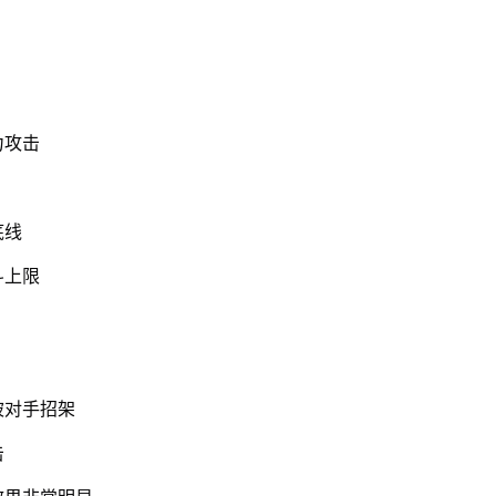
力攻击
底线
斗上限
被对手招架
击