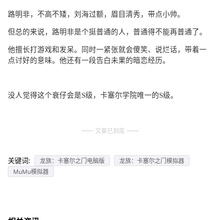
路明非，不高不矮，刘海过额，眉目清秀，带点小帅。
但总的来说，路明非是个挺普通的人，普通得不能再普通了。
他擅长打游戏和发呆。同时一紧张就会傻笑、说烂话，带着一
点讨好的意味。他还有一段告白未果的暗恋经历。
没人觉得这个衰仔会是
S级，卡塞尔学院唯一的S级。
文章已到底
关键词:
龙族：卡塞尔之门电脑版
龙族：卡塞尔之门模拟器
MuMu模拟器