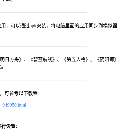
用，可以通过apk安装，将电脑里面的应用同步到模拟器
《明日方舟》、《碧蓝航线》、《第五人格》、《阴阳师》
架。
戏，可参考以下教程：
4_949950.html
进行设置：