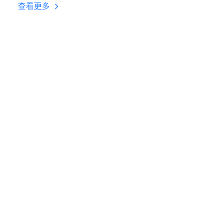
台挂机 按键设置教程
查看更多