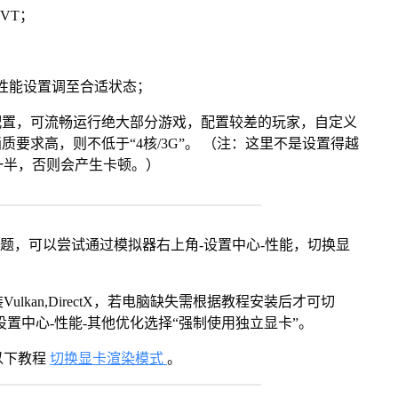
VT；
将性能设置调至合适状态；
配置，可流畅运行绝大部分游戏，配置较差的玩家，自定义
画质要求高，则不低于“4核/3G”。 （注：这里不是设置得越
一半，否则会产生卡顿。）
问题，可以尝试通过模拟器右上角-设置中心-性能，切换显
kan,DirectX，若电脑缺失需根据教程安装后才可切
置中心-性能-其他优化选择“强制使用独立显卡”。
以下教程
切换显卡渲染模式
。