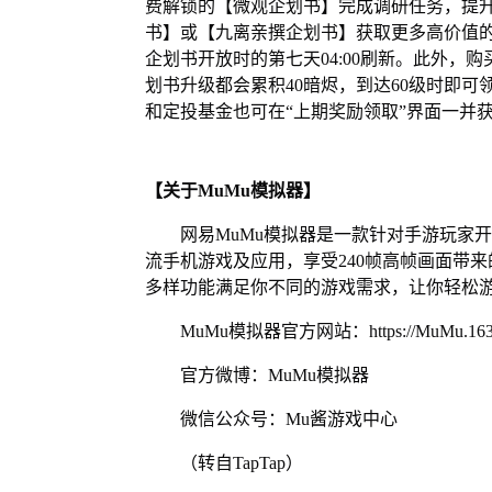
费解锁的【微观企划书】完成调研任务，提
书】或【九离亲撰企划书】获取更多高价值的
企划书开放时的第七天04:00刷新。此外
划书升级都会累积40暗烬，到达60级时即
和定投基金也可在“上期奖励领取”界面一并
【关于MuMu模拟器】
网易MuMu模拟器是一款针对手游玩家
流手机游戏及应用，享受240帧高帧画面带
多样功能满足你不同的游戏需求，让你轻松
MuMu模拟器官方网站：https://MuMu.163
官方微博：MuMu模拟器
微信公众号：Mu酱游戏中心
（转自TapTap）