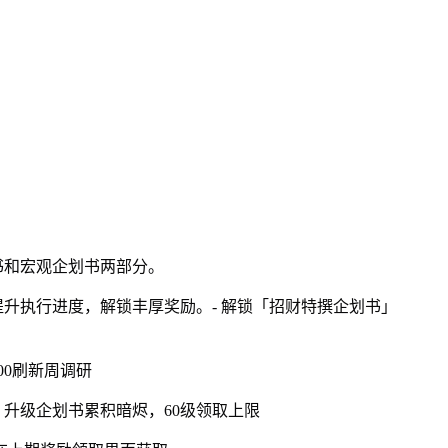
！
书和宏观企划书两部分。
升执行进度，解锁丰厚奖励。- 解锁「招财特撰企划书」
:00刷新周调研
升级企划书累积暗烬，60级领取上限