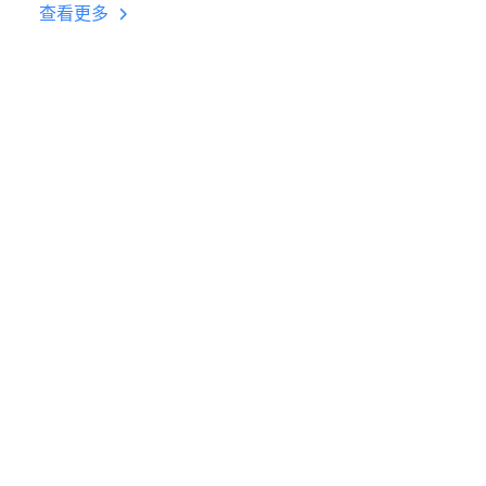
台挂机 按键设置教程
查看更多