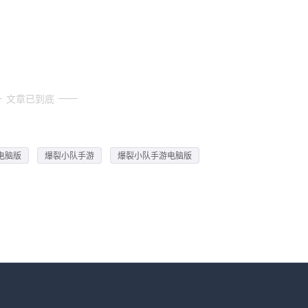
文章已到底
电脑版
爆裂小队手游
爆裂小队手游电脑版