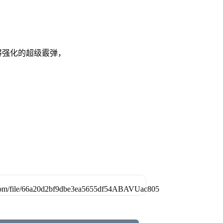
得强化的超级霰弹，
。