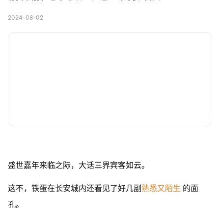
2024-08-02
盛世嘉年来临之际，大话三界宾客如云。
这不，铁蛋在长安城内还看见了好几副
熟悉又陌生
的面
孔。