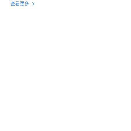
台挂机 按键设置教程
查看更多