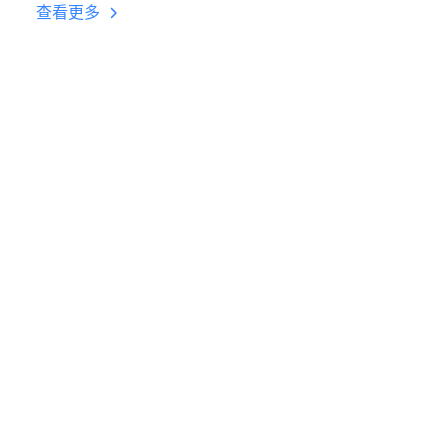
台挂机 按键设置教程
查看更多